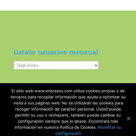
listato usuarios mensual
listato
usuarios
mensual
El sitio web www.enbrazos.com utiliza cookies propias y de
terceros para recopilar información que ayuda a optimizar su
visita a sus páginas web. No se utilizarán las cookies para
recoger información de carácter personal. Usted puede
permitir su uso o rechazarlo, también puede cambiar su
configuración siempre que lo desee. Encontrará más
información en nuestra Política de Cookies.
Modificar su
@ 2018 Enbrazos -
Condiciones de uso
-
Aviso
configuración