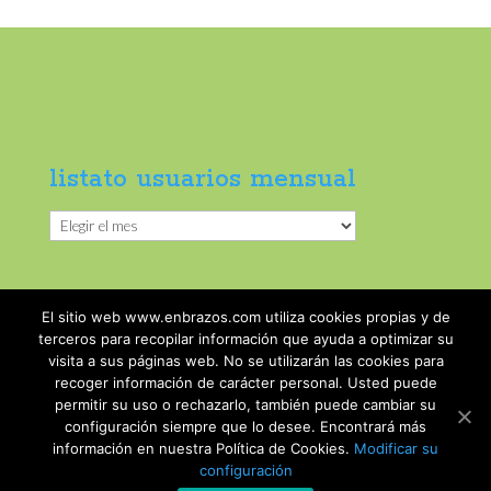
listato usuarios mensual
listato
usuarios
mensual
El sitio web www.enbrazos.com utiliza cookies propias y de
terceros para recopilar información que ayuda a optimizar su
visita a sus páginas web. No se utilizarán las cookies para
recoger información de carácter personal. Usted puede
permitir su uso o rechazarlo, también puede cambiar su
configuración siempre que lo desee. Encontrará más
información en nuestra Política de Cookies.
Modificar su
@ 2018 Enbrazos -
Condiciones de uso
-
Aviso
configuración